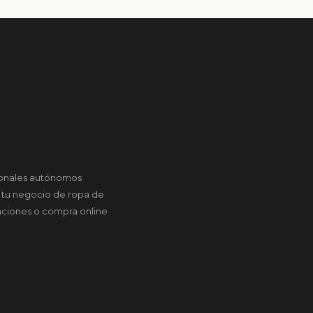
sionales autónomos
 tu negocio de ropa de
laciones o compra online