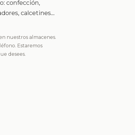
o: confección,
dores, calcetines...
 en nuestros almacenes.
léfono. Estaremos
que desees.