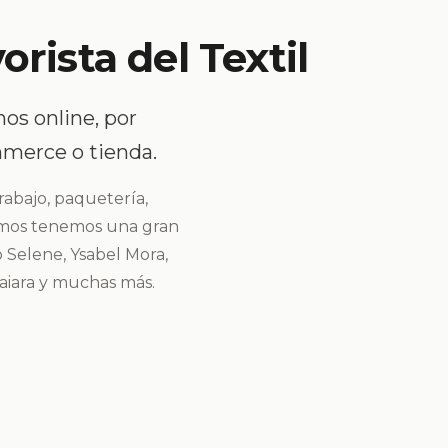
rista del Textil
os online, por
mmerce o tienda.
rabajo, paquetería,
camos tenemos una gran
 Selene, Ysabel Mora,
Naiara y muchas más.